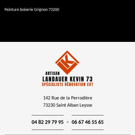
Peinture boiserie Grignon 73200
142 Rue de la Perrodière
73230 Saint Alban Leysse
-
04 82 29 79 95
06 67 46 55 65