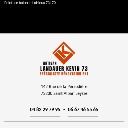
Peinture boiserie Loisieux 73170
142 Rue de la Perrodière
73230 Saint Alban Leysse
-
04 82 29 79 95
06 67 46 55 65