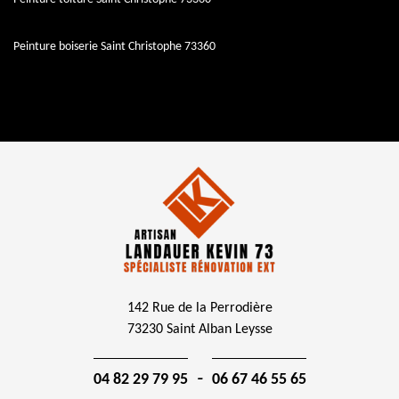
Peinture boiserie Saint Christophe 73360
142 Rue de la Perrodière
73230 Saint Alban Leysse
-
04 82 29 79 95
06 67 46 55 65