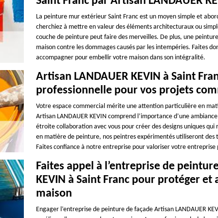
Saint Franc par Artisan LANDAUER K
La peinture mur extérieur Saint Franc est un moyen simple et abor
cherchiez à mettre en valeur des éléments architecturaux ou simp
couche de peinture peut faire des merveilles. De plus, une peintu
maison contre les dommages causés par les intempéries. Faites d
accompagner pour embellir votre maison dans son intégralité.
Artisan LANDAUER KEVIN à Saint Franc
professionnelle pour vos projets co
Votre espace commercial mérite une attention particulière en mati
Artisan LANDAUER KEVIN comprend l’importance d’une ambiance vis
étroite collaboration avec vous pour créer des designs uniques qui 
en matière de peinture, nos peintres expérimentés utiliseront des
Faites confiance à notre entreprise pour valoriser votre entreprise
Faites appel à l’entreprise de peint
KEVIN à Saint Franc pour protéger et 
maison
Engager l’entreprise de peinture de façade Artisan LANDAUER KEVIN