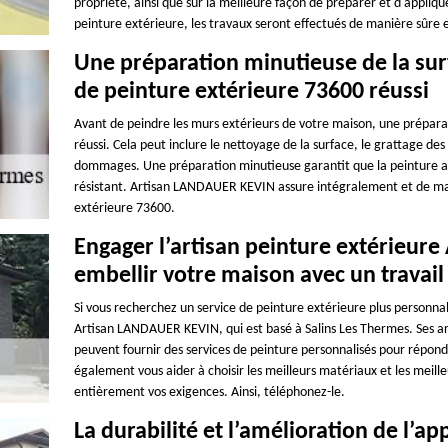
propriété, ainsi que sur la meilleure façon de préparer et d'appliqu
peinture extérieure, les travaux seront effectués de manière sûre et
Une préparation minutieuse de la surf
de peinture extérieure 73600 réussi
Avant de peindre les murs extérieurs de votre maison, une préparat
réussi. Cela peut inclure le nettoyage de la surface, le grattage des
dommages. Une préparation minutieuse garantit que la peinture adhè
résistant. Artisan LANDAUER KEVIN assure intégralement et de mani
extérieure 73600.
Engager l’artisan peinture extérieu
embellir votre maison avec un travail
Si vous recherchez un service de peinture extérieure plus personnal
Artisan LANDAUER KEVIN, qui est basé à Salins Les Thermes. Ses art
peuvent fournir des services de peinture personnalisés pour répond
également vous aider à choisir les meilleurs matériaux et les meilleu
entièrement vos exigences. Ainsi, téléphonez-le.
La durabilité et l’amélioration de l’