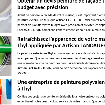
Obtenir un devis peinture de façade T
budget avec précision
Avant de peindre la façade de votre maison, il est important d'obt
peinture extérieure telle que Artisan LANDAUER KEVIN qui est recon
permet de planifier votre budget avec précision et d'éviter les dép
LANDAUER KEVIN comprend généralement les coûts de la main-d'œuv
Rafraîchissez l'apparence de votre m
Thyl appliquée par Artisan LANDAUE
La peinture extérieure Thyl est un moyen efficace de rafraîchir l'a
intempéries. Que vous cherchiez à réparer des dommages existants
une nouvelle couche de peinture peut faire toute la différence. Ave
Artisan LANDAUER KEVIN, vous pouvez personnaliser l'apparence de
société.
Une entreprise de peinture polyvalent
à Thyl
Confiez vos projets de peinture résidentielle à notre entreprise 
expertise et notre créativité au service de votre maison. Que ce s