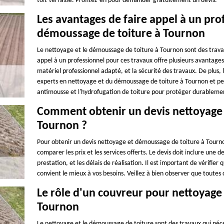
toit-terrasse. Profitez-en pour demander gratuitement un devis.
Les avantages de faire appel à un pro
démoussage de toiture à Tournon
Le nettoyage et le démoussage de toiture à Tournon sont des travaux
appel à un professionnel pour ces travaux offre plusieurs avantages,
matériel professionnel adapté, et la sécurité des travaux. De plus
experts en nettoyage et du démoussage de toiture à Tournon et peu
antimousse et l'hydrofugation de toiture pour protéger durablemen
Comment obtenir un devis nettoyage 
Tournon ?
Pour obtenir un devis nettoyage et démoussage de toiture à Tourno
comparer les prix et les services offerts. Le devis doit inclure une 
prestation, et les délais de réalisation. Il est important de vérifier q
convient le mieux à vos besoins. Veillez à bien observer que toutes 
Le rôle d'un couvreur pour nettoyage
Tournon
Le nettoyage et le démoussage de toiture sont des travaux qui néc